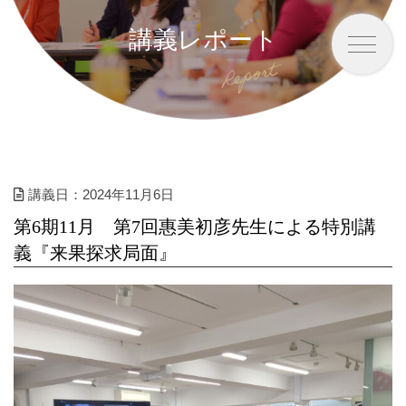
講義レポート
講義日：2024年11月6日
第6期11月 第7回惠美初彦先生による特別講
義『来果探求局面』