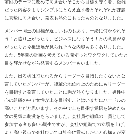
前回のテーマに改めて向き合いそこから目標を導く者、複雑
だった内容をよりシンプルにとらえ直す者とそれぞれが課題
に真摯に向き合い、発表も熱のこもったものとなりました。
メンバー同士の目標が近しいものもあり、一緒に何かやれそ
う！と盛り上がったり、ビジネスになりそう！との意見が挙
がったりと今後進展が見られそうな内容も多くありました。
また、5年間の計画を考えている間ずっとワクワクしていたと
目を輝かせながら発表するメンバーもいました。
また、出る杭は打たれるからリーダーを目指したくないと公
言していたメンバーが、後輩の地位向上のためにもリーダー
を目指すと発言していたことに胸が熱くなりました。男性中
心の組織の中で女性が上を目指すことはいまだにハードルの
高いことだと思います。その中で上を目指す覚悟を決めた彼
女の勇気に刺激をもらいました。会社員や組織の一員として
参加する者も多い6期生ですが、会社や組織での立場を上げ、
より高い視点で会社ひいては社会に貢献したいと心構えが変