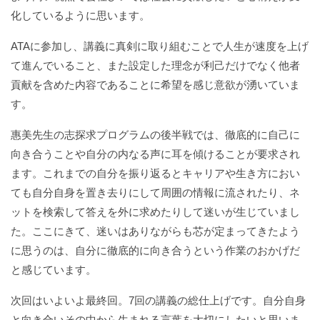
化しているように思います。
ATAに参加し、講義に真剣に取り組むことで人生が速度を上げ
て進んでいること、また設定した理念が利己だけでなく他者
貢献を含めた内容であることに希望を感じ意欲が湧いていま
す。
惠美先生の志探求プログラムの後半戦では、徹底的に自己に
向き合うことや自分の内なる声に耳を傾けることが要求され
ます。これまでの自分を振り返るとキャリアや生き方におい
ても自分自身を置き去りにして周囲の情報に流されたり、ネ
ットを検索して答えを外に求めたりして迷いが生じていまし
た。ここにきて、迷いはありながらも芯が定まってきたよう
に思うのは、自分に徹底的に向き合うという作業のおかげだ
と感じています。
次回はいよいよ最終回。7回の講義の総仕上げです。自分自身
と向き合いその中から生まれる言葉を大切にしたいと思いま