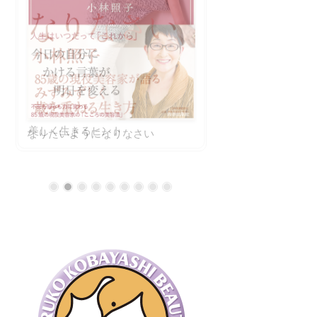
美しく生きるヒント
小林照子流 ハ