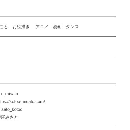
こと お絵描き アニメ 漫画 ダンス
治
o _misato
://kotoo-misato.com/
isato_kotoo
：琴尾みさと